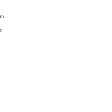
an
g,