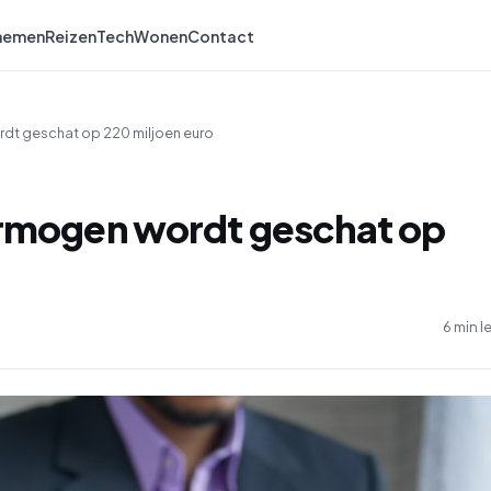
nemen
Reizen
Tech
Wonen
Contact
ordt geschat op 220 miljoen euro
ermogen wordt geschat op
6 min l