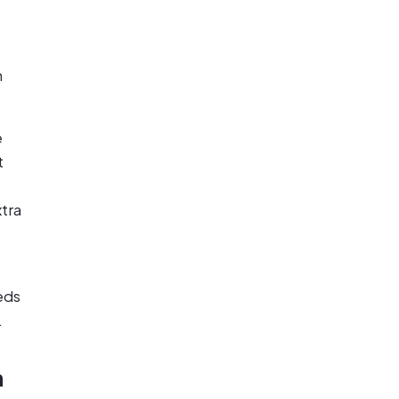
n
e
t
tra
eds
.
n