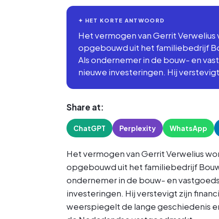
✦ HET KORTE ANTWOORD
Het vermogen van Gerrit Verwelius
opgebouwd uit het familiebedrijf B
Als ondernemer in de bouw- en vas
nieuwe investeringen. Hij verstevigt
Share at:
ChatGPT
Perplexity
WhatsApp
Het vermogen van Gerrit Verwelius wo
opgebouwd uit het familiebedrijf Bouw
ondernemer in de bouw- en vastgoedse
investeringen. Hij verstevigt zijn fina
weerspiegelt de lange geschiedenis en h