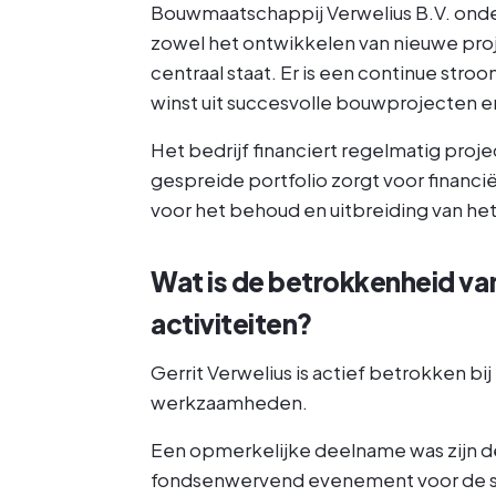
Bouwmaatschappij Verwelius B.V. onde
zowel het ontwikkelen van nieuwe pro
centraal staat. Er is een continue str
winst uit succesvolle bouwprojecten 
Het bedrijf financiert regelmatig proj
gespreide portfolio zorgt voor financi
voor het behoud en uitbreiding van h
Wat is de betrokkenheid van 
activiteiten?
Gerrit Verwelius is actief betrokken bij 
werkzaamheden.
Een opmerkelijke deelname was zijn d
fondsenwervend evenement voor de stri