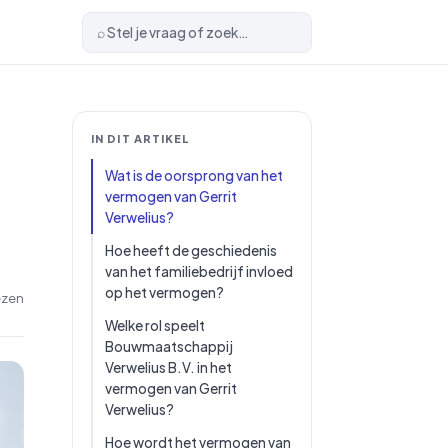
⌕ Stel je vraag of zoek…
IN DIT ARTIKEL
Wat is de oorsprong van het
vermogen van Gerrit
Verwelius?
Hoe heeft de geschiedenis
van het familiebedrijf invloed
op het vermogen?
ezen
Welke rol speelt
Bouwmaatschappij
Verwelius B.V. in het
vermogen van Gerrit
Verwelius?
Hoe wordt het vermogen van