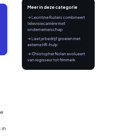
Meer in deze categorie
→ Leontine Ruiters combineert
televisiecarrière met
ondernemerschap
→ Laat je bedrijf groeien met
externe HR-hulp
→ Christopher Nolan evolueert
van regisseur tot filmmerk
we
 in