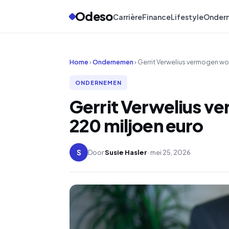
Odeso
Carrière
Finance
Lifestyle
Onder
Home
›
Ondernemen
› Gerrit Verwelius vermogen w
ONDERNEMEN
Gerrit Verwelius v
220 miljoen euro
S
Door
Susie Hasler
· mei 25, 2026