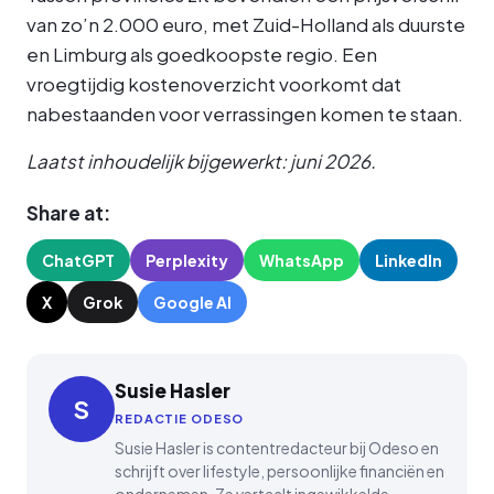
van zo’n 2.000 euro, met Zuid-Holland als duurste
en Limburg als goedkoopste regio. Een
vroegtijdig kostenoverzicht voorkomt dat
nabestaanden voor verrassingen komen te staan.
Laatst inhoudelijk bijgewerkt: juni 2026.
Share at:
ChatGPT
Perplexity
WhatsApp
LinkedIn
X
Grok
Google AI
Susie Hasler
S
REDACTIE ODESO
Susie Hasler is contentredacteur bij Odeso en
schrijft over lifestyle, persoonlijke financiën en