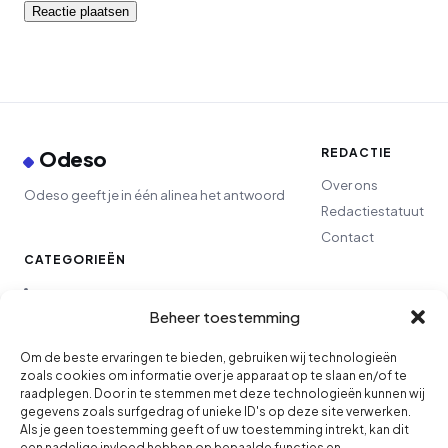
REDACTIE
Odeso
Over ons
Odeso geeft je in één alinea het antwoord
Redactiestatuut
Contact
CATEGORIEËN
Lifestyle
Beheer toestemming
Om de beste ervaringen te bieden, gebruiken wij technologieën
Finance
zoals cookies om informatie over je apparaat op te slaan en/of te
raadplegen. Door in te stemmen met deze technologieën kunnen wij
Ondernemen
gegevens zoals surfgedrag of unieke ID's op deze site verwerken.
Als je geen toestemming geeft of uw toestemming intrekt, kan dit
een nadelige invloed hebben op bepaalde functies en