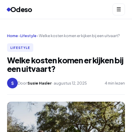
Odeso
☰
Home
›
Lifestyle
› Welke kosten komen er kijken bij een uitvaart?
LIFESTYLE
Welke kosten komen er kijken bij
een uitvaart?
S
Door
Susie Hasler
· augustus 12, 2025
4 min lezen