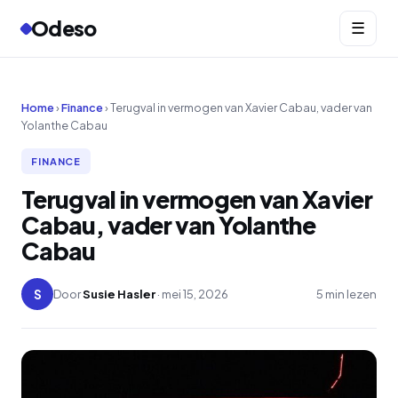
Odeso
☰
Home
›
Finance
› Terugval in vermogen van Xavier Cabau, vader van
Yolanthe Cabau
FINANCE
Terugval in vermogen van Xavier
Cabau, vader van Yolanthe
Cabau
S
Door
Susie Hasler
· mei 15, 2026
5 min lezen