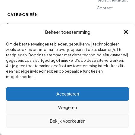
Contact
CATEGORIEËN
Lifestyle
Beheer toestemming
Finance
Om de beste ervaringen te bieden, gebruiken wij technologieën
zoals cookies om informatie over je apparaat op te slaan en/of te
raadplegen. Door in te stemmen met deze technologieën kunnen wij
Ondernemen
gegevens zoals surfgedrag of unieke ID's op deze site verwerken.
Als je geen toestemming geeft of uw toestemming intrekt, kan dit
een nadelige invloed hebben op bepaalde functies en
Wonen
mogelijkheden.
Carrière
Accepteren
Tech
Weigeren
© 2026 Odeso. Onafhankelijke redactie.
Bekijk voorkeuren