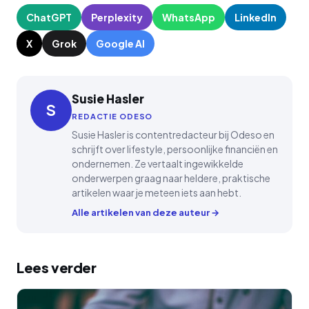
ChatGPT
Perplexity
WhatsApp
LinkedIn
X
Grok
Google AI
Susie Hasler
S
REDACTIE ODESO
Susie Hasler is contentredacteur bij Odeso en
schrijft over lifestyle, persoonlijke financiën en
ondernemen. Ze vertaalt ingewikkelde
onderwerpen graag naar heldere, praktische
artikelen waar je meteen iets aan hebt.
Alle artikelen van deze auteur →
Lees verder