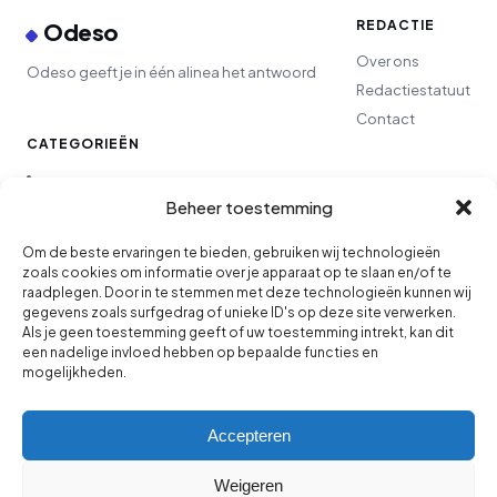
REDACTIE
Odeso
Over ons
Odeso geeft je in één alinea het antwoord
Redactiestatuut
Contact
CATEGORIEËN
Lifestyle
Beheer toestemming
Finance
Om de beste ervaringen te bieden, gebruiken wij technologieën
zoals cookies om informatie over je apparaat op te slaan en/of te
raadplegen. Door in te stemmen met deze technologieën kunnen wij
Ondernemen
gegevens zoals surfgedrag of unieke ID's op deze site verwerken.
Als je geen toestemming geeft of uw toestemming intrekt, kan dit
een nadelige invloed hebben op bepaalde functies en
Wonen
mogelijkheden.
Carrière
Accepteren
Tech
Weigeren