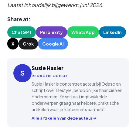
Laatst inhoudelijk bijgewerkt: juni 2026.
Share at:
ChatGPT
Perplexity
WhatsApp
LinkedIn
X
Grok
Google AI
Susie Hasler
S
REDACTIE ODESO
Susie Hasler is contentredacteur bij Odeso en
schrijft over lifestyle, persoonlijke financiën en
ondernemen. Ze vertaalt ingewikkelde
onderwerpen graag naar heldere, praktische
artikelen waar je meteen iets aan hebt.
Alle artikelen van deze auteur →