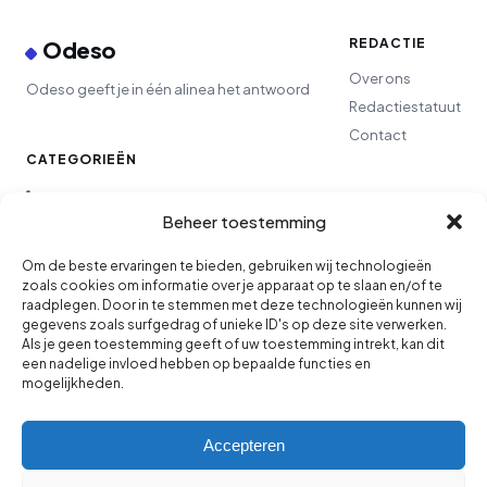
REDACTIE
Odeso
Over ons
Odeso geeft je in één alinea het antwoord
Redactiestatuut
Contact
CATEGORIEËN
Lifestyle
Beheer toestemming
Finance
Om de beste ervaringen te bieden, gebruiken wij technologieën
zoals cookies om informatie over je apparaat op te slaan en/of te
raadplegen. Door in te stemmen met deze technologieën kunnen wij
Ondernemen
gegevens zoals surfgedrag of unieke ID's op deze site verwerken.
Als je geen toestemming geeft of uw toestemming intrekt, kan dit
een nadelige invloed hebben op bepaalde functies en
Wonen
mogelijkheden.
Carrière
Accepteren
Tech