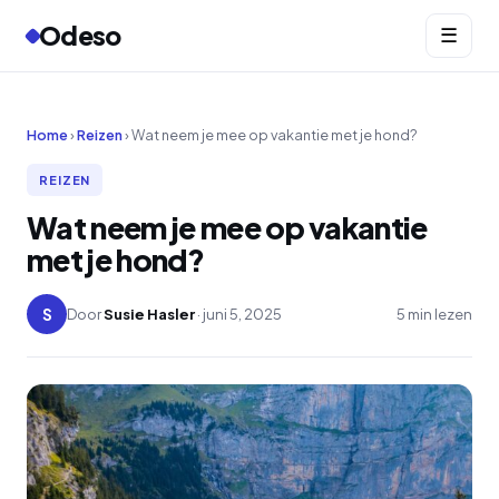
Odeso
☰
Home
›
Reizen
› Wat neem je mee op vakantie met je hond?
REIZEN
Wat neem je mee op vakantie
met je hond?
S
Door
Susie Hasler
· juni 5, 2025
5 min lezen