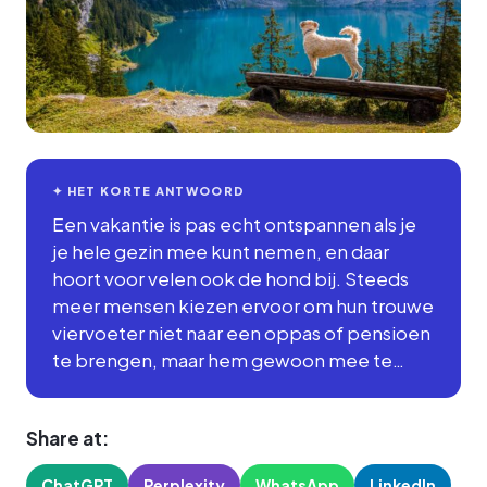
✦ HET KORTE ANTWOORD
Een vakantie is pas echt ontspannen als je
je hele gezin mee kunt nemen, en daar
hoort voor velen ook de hond bij. Steeds
meer mensen kiezen ervoor om hun trouwe
viervoeter niet naar een oppas of pensioen
te brengen, maar hem gewoon mee te…
Share at:
ChatGPT
Perplexity
WhatsApp
LinkedIn