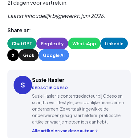
21 dagen voor vertrek in.
Laatst inhoudelijk bijgewerkt: juni 2026.
Share at:
ChatGPT
Perplexity
WhatsApp
LinkedIn
X
Grok
Google AI
Susie Hasler
S
REDACTIE ODESO
Susie Hasler is contentredacteur bij Odeso en
schrijft over lifestyle, persoonlijke financiën en
ondernemen. Ze vertaalt ingewikkelde
onderwerpen graag naar heldere, praktische
artikelen waar je meteen iets aan hebt.
Alle artikelen van deze auteur →