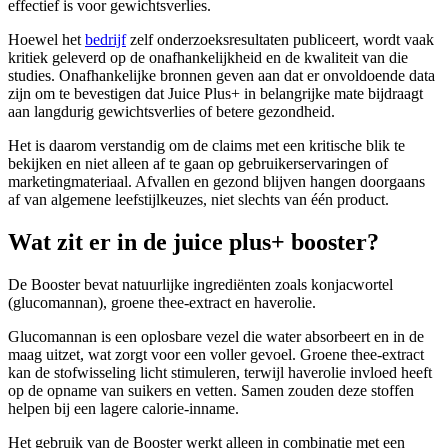
effectief is voor gewichtsverlies.
Hoewel het
bedrijf
zelf onderzoeksresultaten publiceert, wordt vaak
kritiek geleverd op de onafhankelijkheid en de kwaliteit van die
studies. Onafhankelijke bronnen geven aan dat er onvoldoende data
zijn om te bevestigen dat Juice Plus+ in belangrijke mate bijdraagt
aan langdurig gewichtsverlies of betere gezondheid.
Het is daarom verstandig om de claims met een kritische blik te
bekijken en niet alleen af te gaan op gebruikerservaringen of
marketingmateriaal. Afvallen en gezond blijven hangen doorgaans
af van algemene leefstijlkeuzes, niet slechts van één product.
Wat zit er in de juice plus+ booster?
De Booster bevat natuurlijke ingrediënten zoals konjacwortel
(glucomannan), groene thee-extract en haverolie.
Glucomannan is een oplosbare vezel die water absorbeert en in de
maag uitzet, wat zorgt voor een voller gevoel. Groene thee-extract
kan de stofwisseling licht stimuleren, terwijl haverolie invloed heeft
op de opname van suikers en vetten. Samen zouden deze stoffen
helpen bij een lagere calorie-inname.
Het gebruik van de Booster werkt alleen in combinatie met een