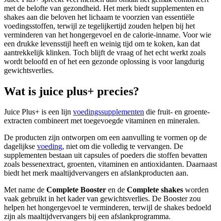
met de belofte van gezondheid. Het merk biedt supplementen en
shakes aan die beloven het lichaam te voorzien van essentiële
voedingsstoffen, terwijl ze tegelijkertijd zouden helpen bij het
verminderen van het hongergevoel en de calorie-inname. Voor wie
een drukke levensstijl heeft en weinig tijd om te koken, kan dat
aantrekkelijk klinken. Toch blijft de vraag of het echt werkt zoals
wordt beloofd en of het een gezonde oplossing is voor langdurig
gewichtsverlies.
Wat is juice plus+ precies?
Juice Plus+ is een lijn
voedingssupplementen
die fruit- en groente-
extracten combineert met toegevoegde vitaminen en mineralen.
De producten zijn ontworpen om een aanvulling te vormen op de
dagelijkse
voeding
, niet om die volledig te vervangen. De
supplementen bestaan uit capsules of poeders die stoffen bevatten
zoals bessenextract, groenten, vitaminen en antioxidanten. Daarnaast
biedt het merk maaltijdvervangers en afslankproducten aan.
Met name de
Complete Booster
en de
Complete shakes
worden
vaak gebruikt in het kader van gewichtsverlies. De Booster zou
helpen het hongergevoel te verminderen, terwijl de shakes bedoeld
zijn als maaltijdvervangers bij een afslankprogramma.