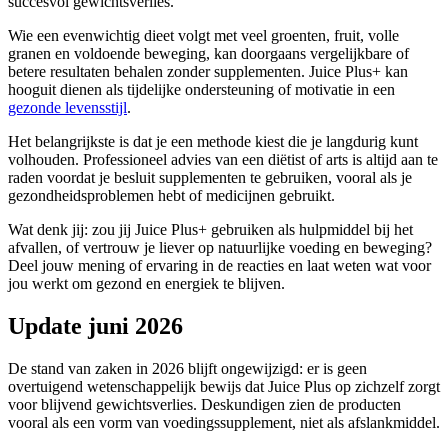
succesvol gewichtsverlies.
Wie een evenwichtig dieet volgt met veel groenten, fruit, volle
granen en voldoende beweging, kan doorgaans vergelijkbare of
betere resultaten behalen zonder supplementen. Juice Plus+ kan
hooguit dienen als tijdelijke ondersteuning of motivatie in een
gezonde levensstijl
.
Het belangrijkste is dat je een methode kiest die je langdurig kunt
volhouden. Professioneel advies van een diëtist of arts is altijd aan te
raden voordat je besluit supplementen te gebruiken, vooral als je
gezondheidsproblemen hebt of medicijnen gebruikt.
Wat denk jij: zou jij Juice Plus+ gebruiken als hulpmiddel bij het
afvallen, of vertrouw je liever op natuurlijke voeding en beweging?
Deel jouw mening of ervaring in de reacties en laat weten wat voor
jou werkt om gezond en energiek te blijven.
Update juni 2026
De stand van zaken in 2026 blijft ongewijzigd: er is geen
overtuigend wetenschappelijk bewijs dat Juice Plus op zichzelf zorgt
voor blijvend gewichtsverlies. Deskundigen zien de producten
vooral als een vorm van voedingssupplement, niet als afslankmiddel.