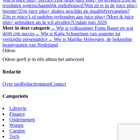
resultaten wetenschappelijk onderbouwd?
Wat zit er in de juice plus+
booster?
Zijn juice plus+ shakes geschikt als maaltijdvervanging?
Zijn er risico’s of nadelen verbonden aan juice plus+?
Moet ik juice
plus+ gebruiken als ik wil afvallen?
Update juni 2026
Meer in deze categorie
→ Wie is volkszanger Frans Bauer en wat
drijft zijn succes
→ Wie is Katja Schuurman van soapster tot
veelzijdig presentatrice
→ Wie is Marijke Helwegen, de bekendste
beautyqueen van Nederland
Odeso
Odeso geeft je in één alinea het antwoord
Redactie
Over ons
Redactiestatuut
Contact
Categorieën
Lifestyle
Finance
Ondernemen
Wonen
Carrière
Tech